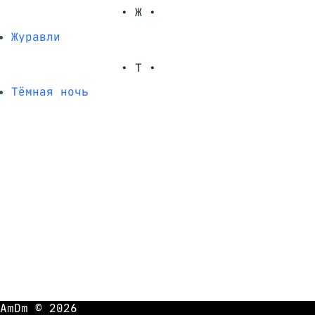
• Ж •
Журавли
• Т •
Тёмная ночь
AmDm © 2026