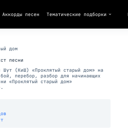
Аккорды песен
Тематические подборки
рый дом
кст песни
и Шут (КиШ) «Проклятый старый дом» на
 бой, перебор, разбор для начинающих
сни «Проклятый старый дом»
е.
дов
ст