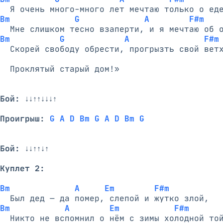
Bm             G             A        F#m
Bm          G            A               F#m
  Скорей свободу обрести, прогрызть свой ветх
  Проклятый старый дом!»

Бой:
 ↓↓↑↑↓↓↓↑

Проигрыш:
G A D Bm G A D Bm G
Бой:
 ↓↓↑↑↓↑

Куплет 2:
Bm             A     Em        F#m
Bm           A        Em           F#m