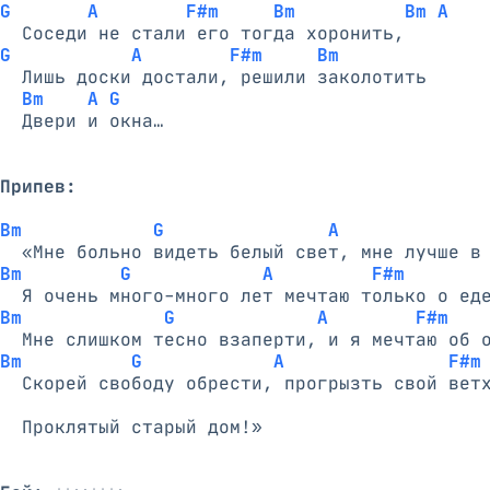
G       A        F#m     Bm          Bm A
G           A        F#m     Bm
  Лишь доски достали, решили заколотить

Bm    A G
  Двери и окна…

Припев:
Bm            G               A             
Bm         G            A         F#m
Bm             G             A        F#m
Bm          G            A               F#m
  Скорей свободу обрести, прогрызть свой ветх
  Проклятый старый дом!»
