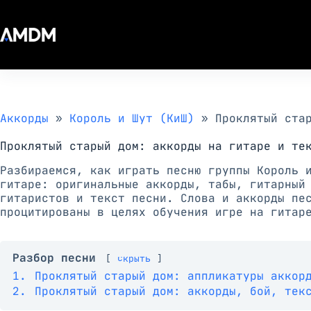
Перейти
к
сути
Аккорды
»
Король и Шут (КиШ)
»
Проклятый ста
Проклятый старый дом: аккорды на гитаре и те
Разбираемся, как играть песню группы Король 
гитаре: оригинальные аккорды, табы, гитарный
гитаристов и текст песни. Слова и аккорды пе
процитированы в целях обучения игре на гитар
Разбор песни
скрыть
1.
Проклятый старый дом: аппликатуры аккор
2.
Проклятый старый дом: аккорды, бой, тек