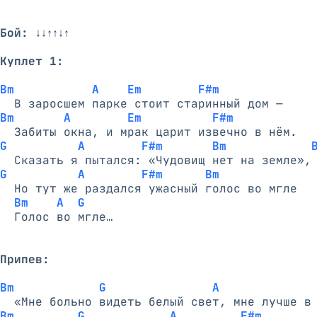
Бой:
 ↓↓↑↑↓↑

Куплет 1:
Bm           A    Em        F#m
Bm       A        Em          F#m
G          A        F#m       Bm            
G          A        F#m      Bm
  Но тут же раздался ужасный голос во мгле

Bm    A  G
  Голос во мгле…

Припев:
Bm            G               A             
Bm         G            A         F#m