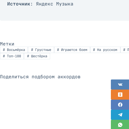
Источник
: Яндекс Музыка
Метки
#
Восьмёрка
#
Грустные
#
Играются боем
#
На русском
#
П
#
Топ-100
#
Шестёрка
Поделиться подбором аккордов