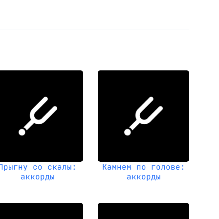
Прыгну со скалы:
Камнем по голове:
аккорды
аккорды