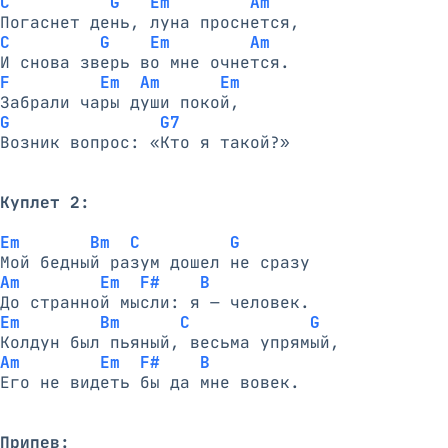
C          G   Em        Am
C         G    Em        Am
F         Em  Am      Em
G               G7
Возник вопрос: «Кто я такой?»

Куплет 2:
Em       Bm  C         G
Am        Em  F#    B
Em        Bm      C            G
Am        Em  F#    B
Его не видеть бы да мне вовек.

Припев: