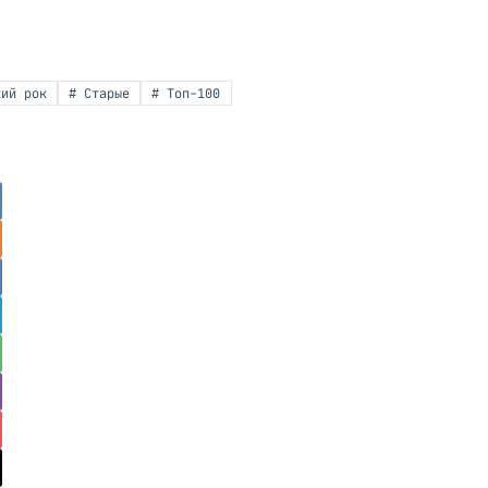
ий рок
#
Старые
#
Топ-100