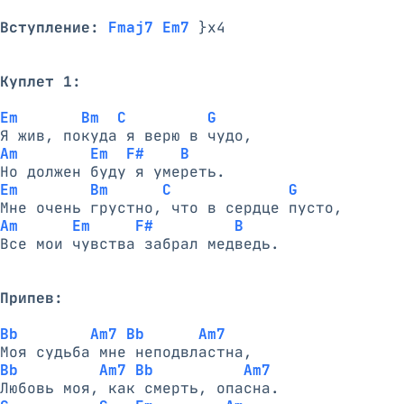
Вступление:
Fmaj7 Em7
 }x4

Куплет 1:
Em       Bm  C         G
Am        Em  F#    B
Em        Bm      C             G
Am      Em     F#         B
Все мои чувства забрал медведь.

Припев:
Bb        Am7 Bb      Am7
Bb         Am7 Bb          Am7