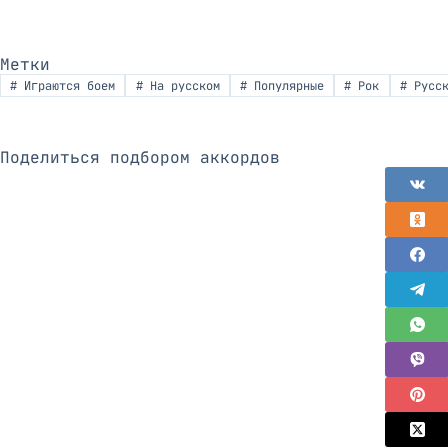
Метки
#
Играются боем
#
На русском
#
Популярные
#
Рок
#
Русск
Поделиться подбором аккордов