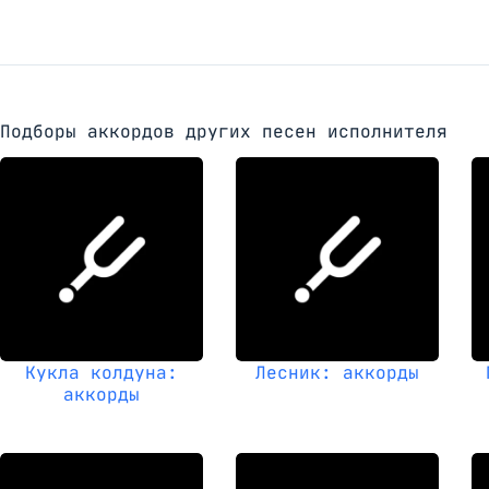
Подборы аккордов других песен исполнителя
Кукла колдуна:
Лесник: аккорды
аккорды