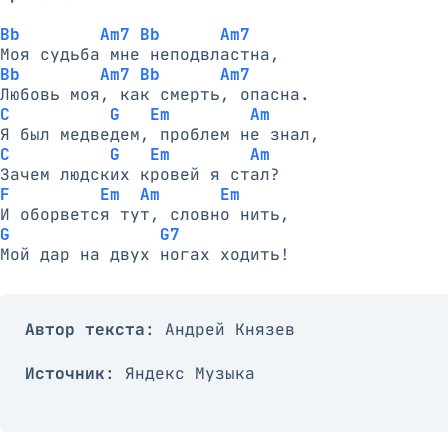
Bb        Am7 Bb      Am7
Bb        Am7 Bb      Am7
C          G   Em        Am
C          G   Em        Am
F         Em  Am      Em
G               G7
Автор текста
: Андрей Князев
Источник
: Яндекс Музыка