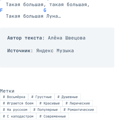
F              G
Автор текста
: Алёна Швецова
Источник
: Яндекс Музыка
Метки
#
Восьмёрка
#
Грустные
#
Душевные
#
Играются боем
#
Красивые
#
Лирические
#
На русском
#
Популярные
#
Романтические
#
С каподастром
#
Современные