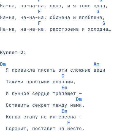
На-на, на-на-на, одна, и я тоже одна,

F                   G
На-на, на-на-на, обижена и влюблена,

F                     G
На-на, на-на-на, расстроена и холодна…

Куплет 2:
Dm                              Am
  Я привыкла писать эти сложные вещи

C
  Такими простыми словами,

Em
  И лунное сердце трепещет —

Dm
  Оставить секрет между нами.

Em
  Когда стану не интересна —

F
  Поранит, поставит на место.
