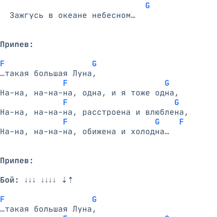
G
  Зажгусь в океане небесном…

Припев:
F                  G
…такая большая Луна,

F                    G
На-на, на-на-на, одна, и я тоже одна,

F                      G
На-на, на-на-на, расстроена и влюблена,

F                  G    F   G
На-на, на-на-на, обижена и холодна…

Припев:
Бой:
 ↓↓↓ ↓↓↓↓ ⇣⇡

F                  G
…такая большая Луна,
