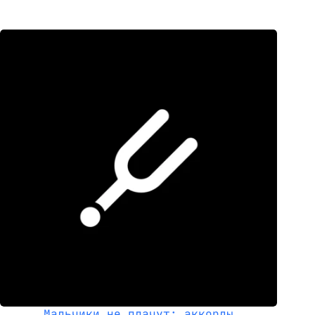
Мальчики не плачут: аккорды