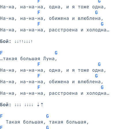
F                    G
На-на, на-на-на, одна, и я тоже одна,

F                   G
На-на, на-на-на, обижена и влюблена,

F                     G    A
На-на, на-на-на, расстроена и холодна…

Бой:
 ↓↓↑↑↓↓↓↑

F                  G
…такая большая Луна,

F                    G
На-на, на-на-на, одна, и я тоже одна,

F                   G
На-на, на-на-на, обижена и влюблена,

F                     G    A
На-на, на-на-на, расстроена и холодна…

Бой:
 ↓↓↓ ↓↓↓↓ ⇣⇡

F               G
F               G