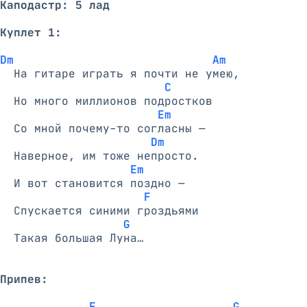
Каподастр: 5 лад
Куплет 1:
Dm                             Am
  На гитаре играть я почти не умею,

C
  Но много миллионов подростков

Em
  Со мной почему-то согласны —

Dm
  Наверное, им тоже непросто.

Em
  И вот становится поздно —

F
  Спускается синими гроздьями

G
  Такая большая Луна…

Припев:
F                    G