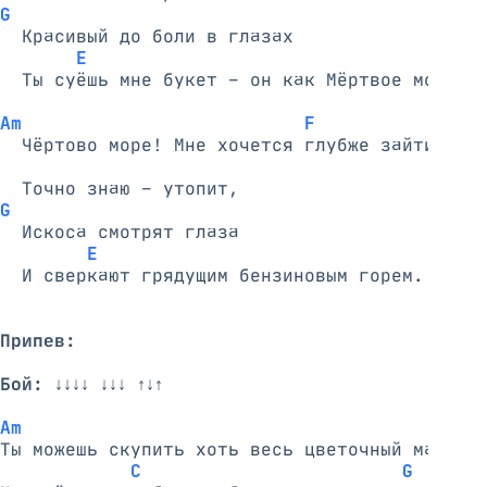
G
  Красивый до боли в глазах

E
  Ты суёшь мне букет – он как Мёртвое море.

Am                          F
  Чёртово море! Мне хочется глубже зайти,

G
  Искоса смотрят глаза

E
  И сверкают грядущим бензиновым горем.

Припев:
Бой:
 ↓↓↓↓ ↓↓↓ ↑↓↑

Am
Ты можешь скупить хоть весь цветочный магазин
C                        G