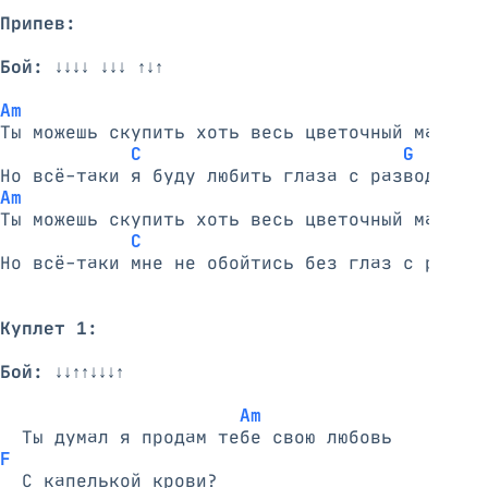
Припев:
Бой:
 ↓↓↓↓ ↓↓↓ ↑↓↑

Am
            C                        G
Am
            C                             G
Но всё-таки мне не обойтись без глаз с развод
Куплет 1:
Бой:
 ↓↓↑↑↓↓↓↑

Am
F