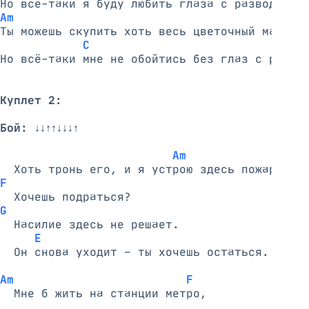
Am
Ты можешь скупить хоть весь цветочный магазин
C                             G
Но всё-таки мне не обойтись без глаз с развод
Куплет 2:
Бой:
 ↓↓↑↑↓↓↓↑

Am
F
G
  Насилие здесь не решает.

E
  Он снова уходит – ты хочешь остаться.

Am                         F
  Мне б жить на станции метро,
