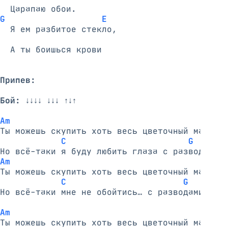
G                   E
  Я ем разбитое стекло,

  А ты боишься крови 

Припев:
Бой:
 ↓↓↓↓ ↓↓↓ ↑↓↑

Am
Ты можешь скупить хоть весь цветочный магазин
C                        G
Am
Ты можешь скупить хоть весь цветочный магазин
C                       G
Но всё-таки мне не обойтись… с разводами бенз
Am
Ты можешь скупить хоть весь цветочный магазин