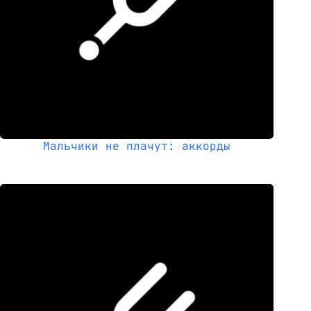
Мальчики не плачут: аккорды